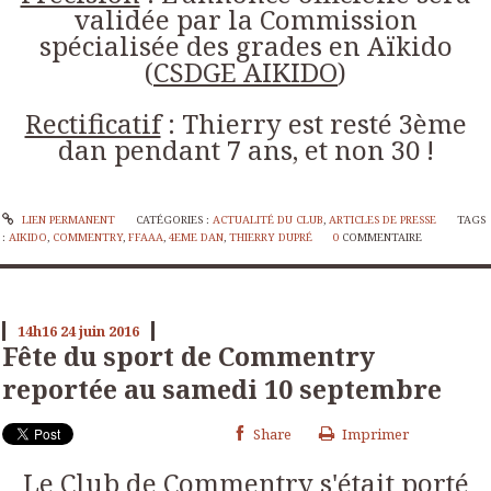
validée par la Commission
spécialisée des grades en Aïkido
(
CSDGE AIKIDO
)
Rectificatif
: Thierry est resté 3ème
dan pendant 7 ans, et non 30 !
LIEN PERMANENT
CATÉGORIES :
ACTUALITÉ DU CLUB
,
ARTICLES DE PRESSE
TAGS
:
AIKIDO
,
COMMENTRY
,
FFAAA
,
4EME DAN
,
THIERRY DUPRÉ
0
COMMENTAIRE
14h16
24
juin 2016
Fête du sport de Commentry
reportée au samedi 10 septembre
Share
Imprimer
L
e Club de Commentry s'était porté