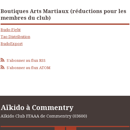
Boutiques Arts Martiaux (réductions pour les
membres du club)
Budo-Fight
Tao Distribution
BudoExport
S'abonner au flux RSS
S'abonner au flux ATOM
Aïkido à Commentry
Aïkido Club FFAAA de Commentry (03600)