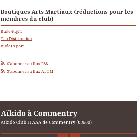
Boutiques Arts Martiaux (réductions pour les
membres du club)
Budo-Fight
Tao Distribution
BudoExport
S'abonner au flux RSS
S'abonner au flux ATOM
Aïkido à Commentry
Aïkido Club FFAAA de Commentry (03600)