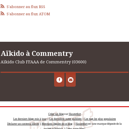
S'abonner au flux RSS
S'abonner au flux ATOM
Aïkido à Commentry
Aïkido Club FFAAA de Commentry (03600)
Créer un blog
sur
Hautetfort
Les derniers blogs mis à jour
|
Les dernières notes publiées
|
Les tags les plus populaires
Déclarer un contenu illicite
|
Mentions légales de ce blog
|
Hautetfort
est une marque déposée de la
société talkSpirit | Créez votre
blog
!