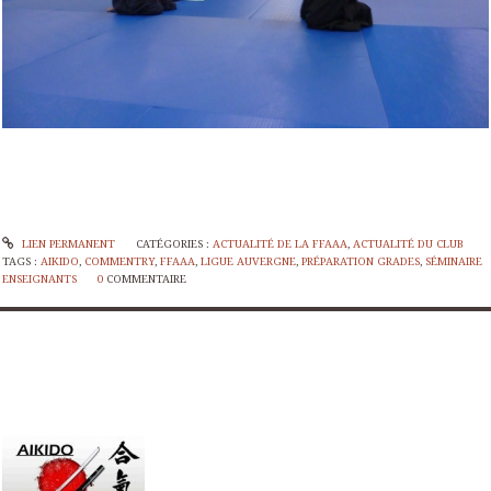
LIEN PERMANENT
CATÉGORIES :
ACTUALITÉ DE LA FFAAA
,
ACTUALITÉ DU CLUB
TAGS :
AIKIDO
,
COMMENTRY
,
FFAAA
,
LIGUE AUVERGNE
,
PRÉPARATION GRADES
,
SÉMINAIRE
ENSEIGNANTS
0
COMMENTAIRE