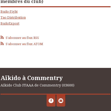
membres du club)
Budo-Fight
Tao Distribution
BudoExport
S'abonner au flux RSS
S'abonner au flux ATOM
Aïkido à Commentry
Aïkido Club FFAAA de Commentry (03600)